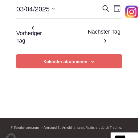
April,
03/04/2025
Veranst
Veran
Suche
Tag
2025
Ansic
Datum
Suche
wählen.
Navig
Nächster Tag
Vorheriger
und
Tag
Ansicht
Navigat
Kalender abonnieren
© Familienzentrum im Verbund St. Arnold Janssen. Realisiert durch
Tradino
.