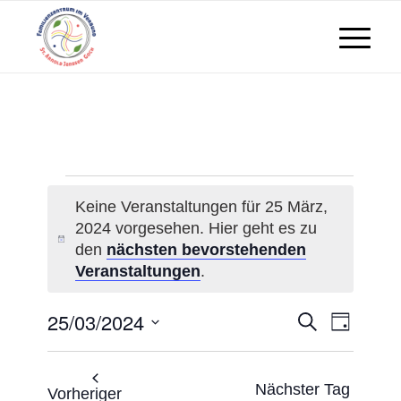
Veranstaltungen
Keine Veranstaltungen für 25 März,
2024 vorgesehen. Hier geht es zu
für
Hinweis
den
nächsten bevorstehenden
Veranstaltungen
.
25
25/03/2024
Veranst
Veran
Suche
Tag
März,
Ansic
Datum
Suche
wählen.
Navig
2024
Nächster Tag
Vorheriger