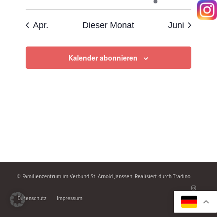
Veranstaltungen
Veranstaltungen
Veranstaltungen
Veranstaltungen
Veranstaltungen
Veranstaltu
Veranstaltung
Apr.
Dieser Monat
Juni
Kalender abonnieren
© Familienzentrum im Verbund St. Arnold Janssen. Realisiert durch
Tradino
.
Datenschutz
Impressum