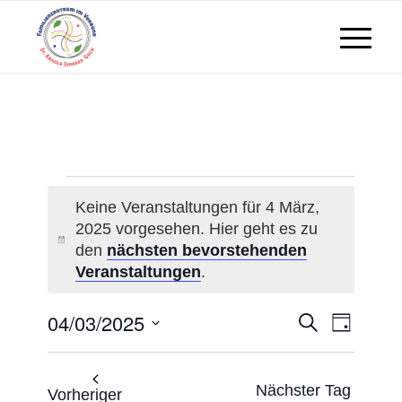
Veranstaltungen
Keine Veranstaltungen für 4 März,
2025 vorgesehen. Hier geht es zu
für
Hinweis
den
nächsten bevorstehenden
Veranstaltungen
.
4
04/03/2025
Veranst
Veran
Suche
Tag
März,
Ansic
Datum
Suche
wählen.
Navig
2025
Nächster Tag
Vorheriger