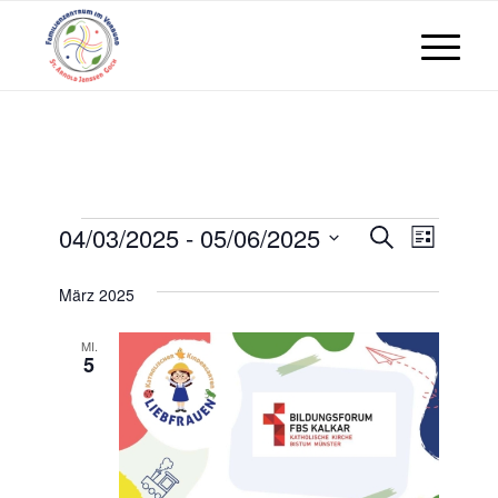
Veranstaltungen
04/03/2025
 - 
05/06/2025
Veranst
Veran
Suche
Liste
Ansic
Datum
Suche
März 2025
wählen.
Navig
und
MI.
5
Ansicht
Navigat