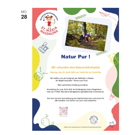
MO.
28